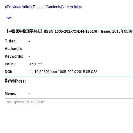
«Previous Article
|
Table of Contents
|
Next Article»
(
PDF
)
《中国医学物理学杂志》
[ISSN:
1005-202X
/CN:
44-1351/R
]
Issue:
2015年05期
Title:
-
-
Author(s):
Keywords:
-
PACS:
R730.55
DOI:
doi:10.3969/j.issn.1005-202X.2015.05.028
Abstract:
References:
Memo:
-
Last Update:
2015-09-07